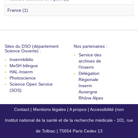
France (1)
Sites du DSO (département
Nos partenaires :
Science Ouverte) :
Service des
Insermbiblio
archives de
MeSH bilingue
l'Inserm
HAL-Inserm
Délégation
Photoscience
Régionale
Science Open Service
Inserm
(SOS)
Auvergne
Rhône Alpes
Contact
|
Mentions légales
|
A propos
|
Accessibilité (non
Institut national de la santé et de la recherche médicale - 101, rue
conforme)
de Tolbiac | 75654 Paris Cedex 13