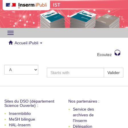
Toggle
navigation
Accueil iPubli
Ecoutez
Valider
Sites du DSO (département
Nos partenaires :
Science Ouverte) :
Service des
Insermbiblio
archives de
MeSH bilingue
l'Inserm
HAL-Inserm
Délégation