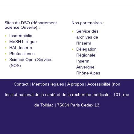
Sites du DSO (département
Nos partenaires :
Science Ouverte) :
Service des
Insermbiblio
archives de
MeSH bilingue
l'Inserm
HAL-Inserm
Délégation
Photoscience
Régionale
Science Open Service
Inserm
(SOS)
Auvergne
Rhône Alpes
Contact
|
Mentions légales
|
A propos
|
Accessibilité (non
Institut national de la santé et de la recherche médicale - 101, rue
conforme)
de Tolbiac | 75654 Paris Cedex 13