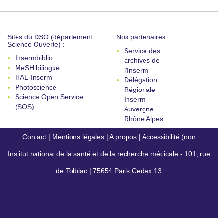
Sites du DSO (département
Nos partenaires :
Science Ouverte) :
Service des
Insermbiblio
archives de
MeSH bilingue
l'Inserm
HAL-Inserm
Délégation
Photoscience
Régionale
Science Open Service
Inserm
(SOS)
Auvergne
Rhône Alpes
Contact
|
Mentions légales
|
A propos
|
Accessibilité (non
Institut national de la santé et de la recherche médicale - 101, rue
conforme)
de Tolbiac | 75654 Paris Cedex 13