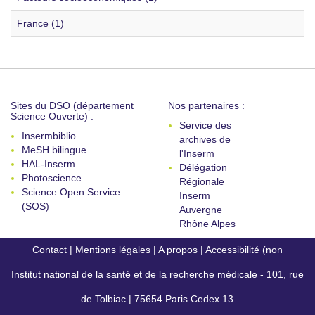
France (1)
Sites du DSO (département
Nos partenaires :
Science Ouverte) :
Service des
Insermbiblio
archives de
MeSH bilingue
l'Inserm
HAL-Inserm
Délégation
Photoscience
Régionale
Science Open Service
Inserm
(SOS)
Auvergne
Rhône Alpes
Contact
|
Mentions légales
|
A propos
|
Accessibilité (non
Institut national de la santé et de la recherche médicale - 101, rue
conforme)
de Tolbiac | 75654 Paris Cedex 13