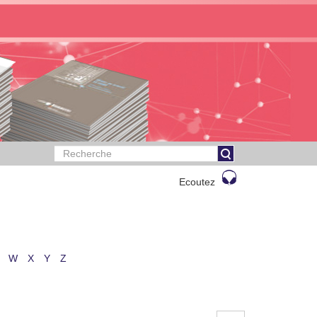
Ecoutez
W
X
Y
Z