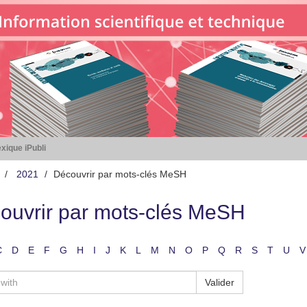
xique iPubli
2021
Découvrir par mots-clés MeSH
ouvrir par mots-clés MeSH
C
D
E
F
G
H
I
J
K
L
M
N
O
P
Q
R
S
T
U
V
Valider