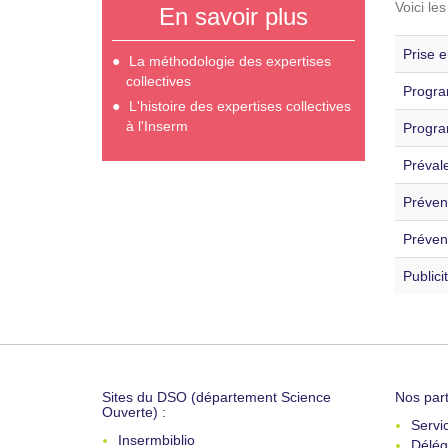
Voici le
En savoir plus
Prise e
La méthodologie des expertises
collectives
Progra
L'histoire des expertises collectives
à l'Inserm
Progra
Préval
Prévent
Préven
Publici
Sites du DSO (département Science
Nos part
Ouverte) :
Servi
Insermbiblio
Délég