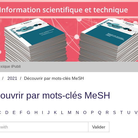
xique iPubli
2021
Découvrir par mots-clés MeSH
ouvrir par mots-clés MeSH
C
D
E
F
G
H
I
J
K
L
M
N
O
P
Q
R
S
T
U
V
Valider