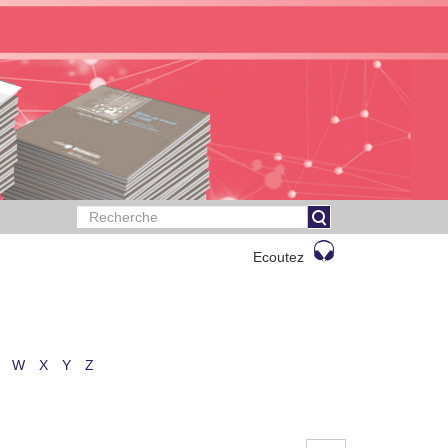
Ecoutez
W
X
Y
Z