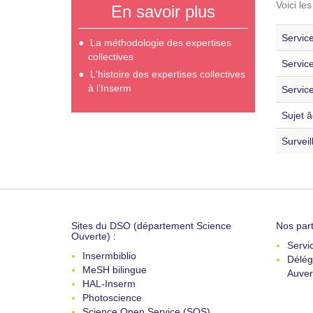
Voici le
En savoir plus
Service
La méthodologie des expertises
collectives
Servic
L'histoire des expertises collectives
à l'Inserm
Service
Sujet â
Surveil
Sites du DSO (département Science
Nos part
Ouverte) :
Servi
Insermbiblio
Délég
MeSH bilingue
Auver
HAL-Inserm
Photoscience
Science Open Service (SOS)