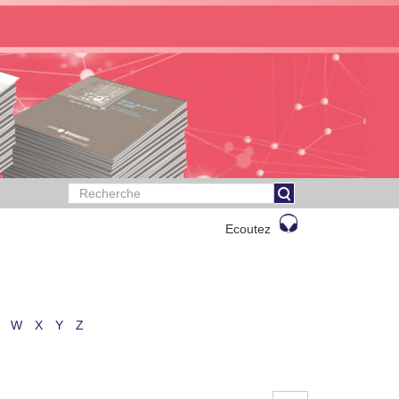
Ecoutez
W
X
Y
Z