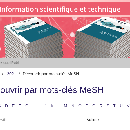
xique iPubli
2021
Découvrir par mots-clés MeSH
ouvrir par mots-clés MeSH
C
D
E
F
G
H
I
J
K
L
M
N
O
P
Q
R
S
T
U
V
Valider