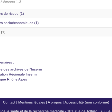
s éléments 1-3
s de risque (1)
rs socioéconomiques (1)
 (1)
enaires :
ce des archives de l'Inserm
ation Régionale Inserm
gne Rhône Alpes
Contact
|
Mentions légales
|
A propos
|
Accessibilité (non conforme)
al de la santé et de la recherche médicale - 101, rue de Tolbiac | 7565