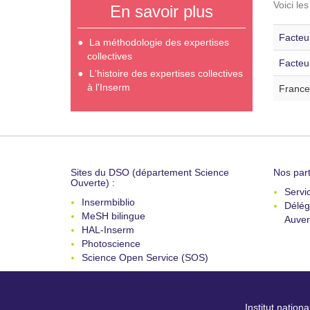
Voici le
En savoir plus
Facteur
La méthodologie des expertises
collectives
Facteu
L'histoire des expertises collectives
à l'Inserm
France
Sites du DSO (département Science
Nos part
Ouverte) :
Servi
Insermbiblio
Délég
MeSH bilingue
Auver
HAL-Inserm
Photoscience
Science Open Service (SOS)
Institut nation