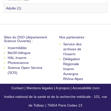
Adulte (1)
Sites du DSO (département
Nos partenaires :
Science Ouverte) :
Service des
Insermbiblio
archives de
MeSH bilingue
l'Inserm
HAL-Inserm
Délégation
Photoscience
Régionale
Science Open Service
Inserm
(SOS)
Auvergne
Rhône Alpes
Contact
|
Mentions légales
|
A propos
|
Accessibilité (non
Institut national de la santé et de la recherche médicale - 101, rue
conforme)
de Tolbiac | 75654 Paris Cedex 13