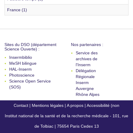
France (1)
Sites du DSO (département
Nos partenaires :
Science Ouverte) :
Service des
Insermbiblio
archives de
MeSH bilingue
l'Inserm
HAL-Inserm
Délégation
Photoscience
Régionale
Science Open Service
Inserm
(SOS)
Auvergne
Rhône Alpes
Contact
|
Mentions légales
|
A propos
|
Accessibilité (non
Institut national de la santé et de la recherche médicale - 101, rue
conforme)
de Tolbiac | 75654 Paris Cedex 13