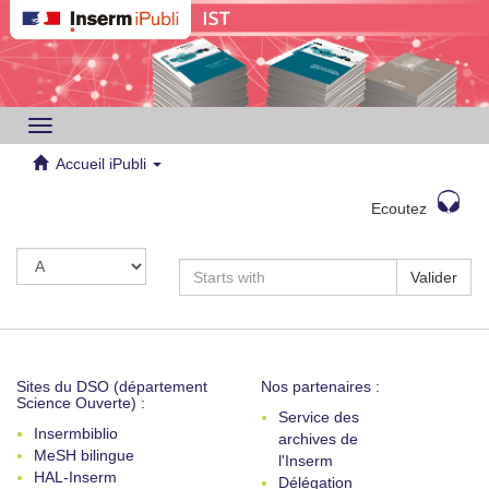
Toggle
navigation
Accueil iPubli
Ecoutez
Valider
Sites du DSO (département
Nos partenaires :
Science Ouverte) :
Service des
Insermbiblio
archives de
MeSH bilingue
l'Inserm
HAL-Inserm
Délégation