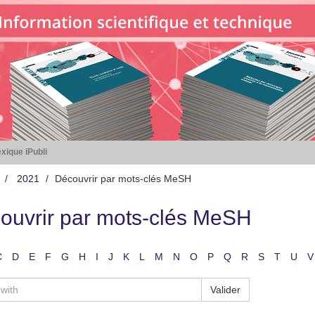
xique iPubli
2021
Découvrir par mots-clés MeSH
ouvrir par mots-clés MeSH
C
D
E
F
G
H
I
J
K
L
M
N
O
P
Q
R
S
T
U
V
Valider