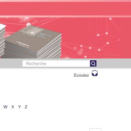
Ecoutez
W
X
Y
Z