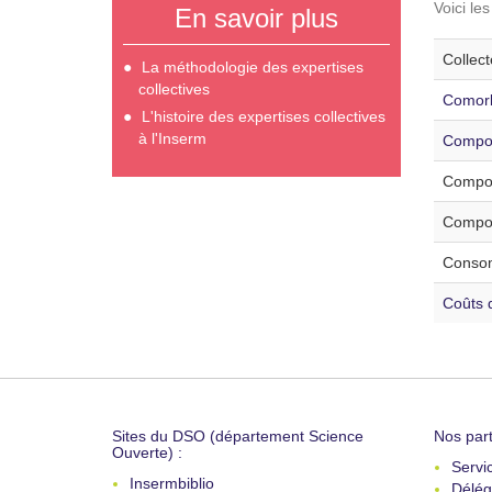
Voici le
En savoir plus
Collec
La méthodologie des expertises
collectives
Comorb
L'histoire des expertises collectives
à l'Inserm
Compor
Compor
Compor
Consom
Coûts d
Sites du DSO (département Science
Nos part
Ouverte) :
Servi
Insermbiblio
Délég