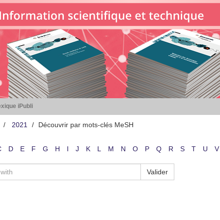
xique iPubli
2021
Découvrir par mots-clés MeSH
C
D
E
F
G
H
I
J
K
L
M
N
O
P
Q
R
S
T
U
V
Valider