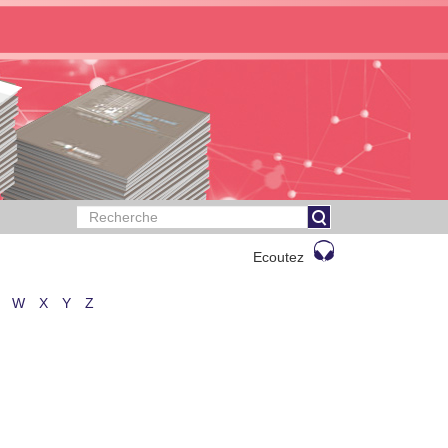
Ecoutez
W
X
Y
Z