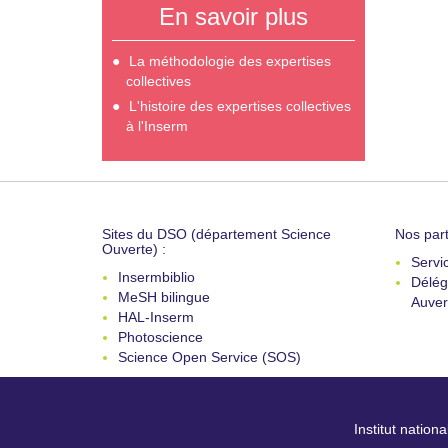
En savoir plus
La méthodologie des expertises
collectives
L'histoire des expertises collectives
à l'Inserm
Sites du DSO (département Science
Nos part
Ouverte) :
Servi
Insermbiblio
Délég
MeSH bilingue
Auver
HAL-Inserm
Photoscience
Science Open Service (SOS)
Institut nation