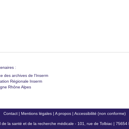
enaires :
ce des archives de l'Inserm
ation Régionale Inserm
gne Rhône Alpes
Contact
|
Mentions légales
|
A propos
|
Accessibilité (non conforme)
al de la santé et de la recherche médicale - 101, rue de Tolbiac | 7565