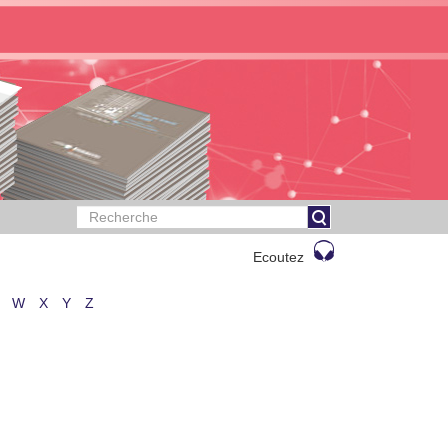
Ecoutez
W
X
Y
Z