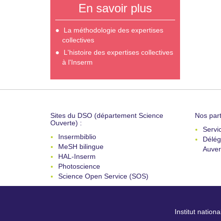
En savoir plus
La méthodologie des expertises
collectives
L'histoire des expertises collectives
à l'Inserm
Sites du DSO (département Science
Nos part
Ouverte) :
Servi
Insermbiblio
Délég
MeSH bilingue
Auver
HAL-Inserm
Photoscience
Science Open Service (SOS)
Institut nation