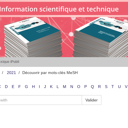
xique iPubli
2021
Découvrir par mots-clés MeSH
C
D
E
F
G
H
I
J
K
L
M
N
O
P
Q
R
S
T
U
V
Valider