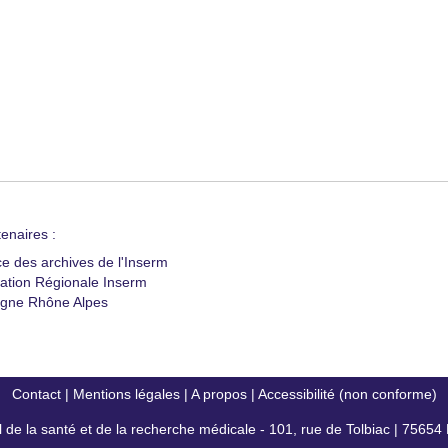
enaires :
ce des archives de l'Inserm
ation Régionale Inserm
gne Rhône Alpes
Contact
|
Mentions légales
|
A propos
|
Accessibilité (non conforme)
al de la santé et de la recherche médicale - 101, rue de Tolbiac | 7565