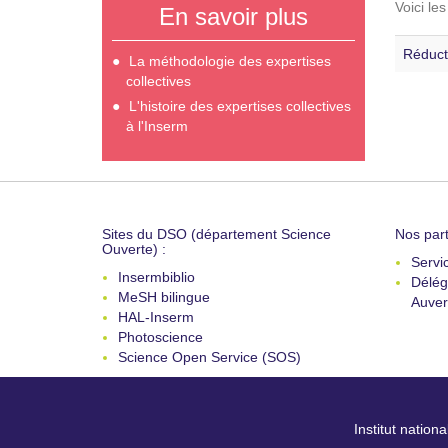
Voici le
En savoir plus
Réduct
La méthodologie des expertises
collectives
L'histoire des expertises collectives
à l'Inserm
Sites du DSO (département Science
Nos part
Ouverte) :
Servi
Insermbiblio
Délég
MeSH bilingue
Auver
HAL-Inserm
Photoscience
Science Open Service (SOS)
Institut nation