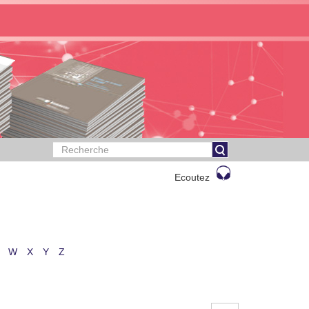
Ecoutez
W
X
Y
Z