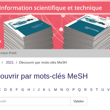
xique iPubli
2021
Découvrir par mots-clés MeSH
ouvrir par mots-clés MeSH
C
D
E
F
G
H
I
J
K
L
M
N
O
P
Q
R
S
T
U
V
Valider