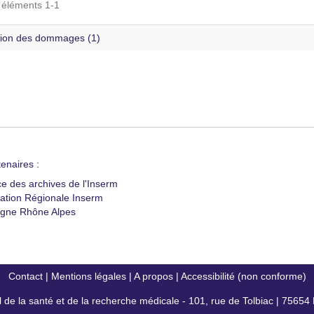
s éléments 1-1
ion des dommages (1)
enaires :
ce des archives de l'Inserm
ation Régionale Inserm
gne Rhône Alpes
Contact
|
Mentions légales
|
A propos
|
Accessibilité (non conforme)
al de la santé et de la recherche médicale - 101, rue de Tolbiac | 7565