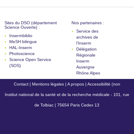
Sites du DSO (département
Nos partenaires :
Science Ouverte) :
Service des
Insermbiblio
archives de
MeSH bilingue
l'Inserm
HAL-Inserm
Délégation
Photoscience
Régionale
Science Open Service
Inserm
(SOS)
Auvergne
Rhône Alpes
Contact
|
Mentions légales
|
A propos
|
Accessibilité (non
Institut national de la santé et de la recherche médicale - 101, rue
conforme)
de Tolbiac | 75654 Paris Cedex 13