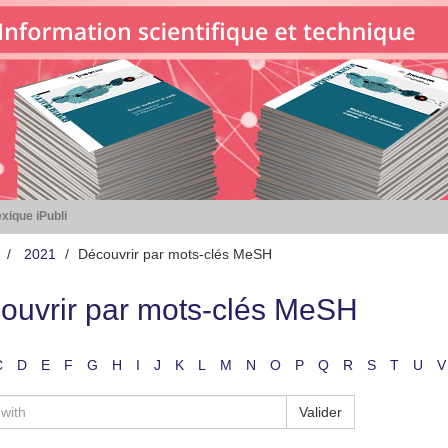
xique iPubli
2021
Découvrir par mots-clés MeSH
ouvrir par mots-clés MeSH
C
D
E
F
G
H
I
J
K
L
M
N
O
P
Q
R
S
T
U
V
Valider