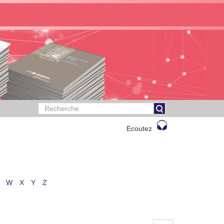
Ecoutez
W
X
Y
Z