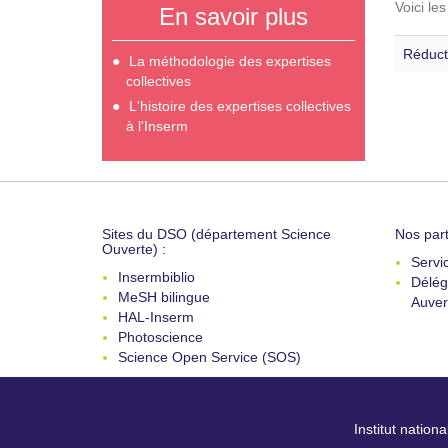
Voici le
En savoir plus
Réduct
La méthodologie des expertises
collectives
L'histoire des expertises collectives
à l'Inserm
Sites du DSO (département Science
Nos part
Ouverte) :
Servi
Insermbiblio
Délég
MeSH bilingue
Auver
HAL-Inserm
Photoscience
Science Open Service (SOS)
Institut nation