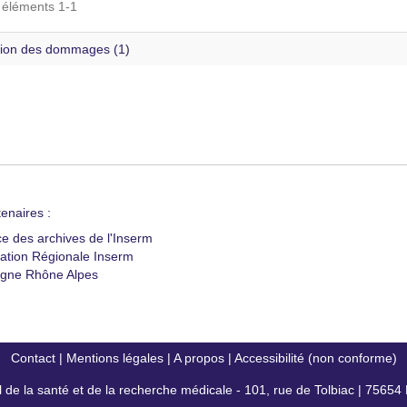
s éléments 1-1
ion des dommages (1)
enaires :
ce des archives de l'Inserm
ation Régionale Inserm
gne Rhône Alpes
Contact
|
Mentions légales
|
A propos
|
Accessibilité (non conforme)
al de la santé et de la recherche médicale - 101, rue de Tolbiac | 7565