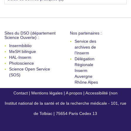
Sites du DSO (département
Nos partenaires :
Science Ouverte) :
Service des
Insermbiblio
archives de
MeSH bilingue
l'Inserm
HAL-Inserm
Délégation
Photoscience
Régionale
Science Open Service
Inserm
(SOS)
Auvergne
Rhône Alpes
Contact
|
Mentions légales
|
A propos
|
Accessibilité (non
Institut national de la santé et de la recherche médicale - 101, rue
conforme)
de Tolbiac | 75654 Paris Cedex 13