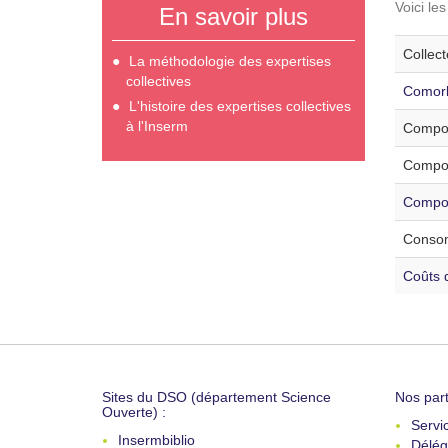
Voici le
En savoir plus
Collec
La méthodologie des expertises
collectives
Comorb
L'histoire des expertises collectives
à l'Inserm
Compor
Compor
Compor
Consom
Coûts d
Sites du DSO (département Science
Nos part
Ouverte) :
Servi
Insermbiblio
Délég