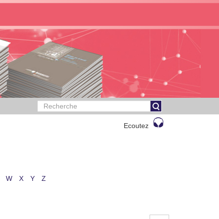
Ecoutez
W
X
Y
Z