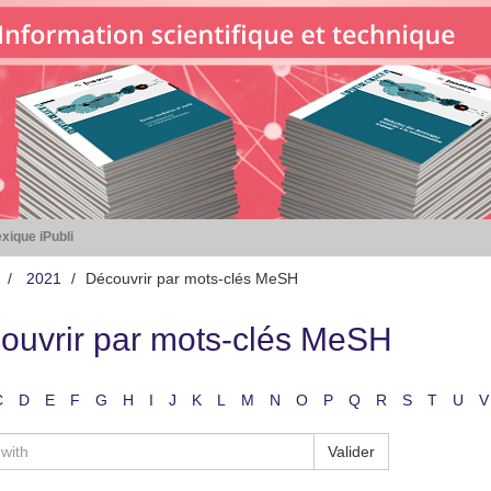
xique iPubli
2021
Découvrir par mots-clés MeSH
ouvrir par mots-clés MeSH
C
D
E
F
G
H
I
J
K
L
M
N
O
P
Q
R
S
T
U
V
Valider