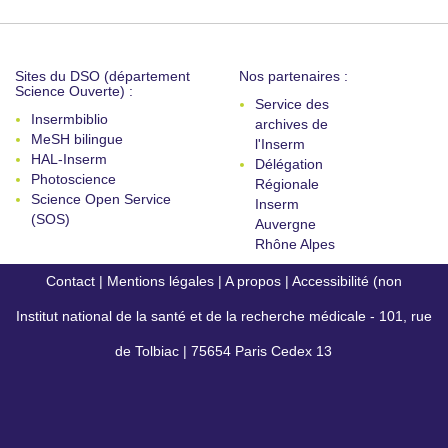
Sites du DSO (département
Nos partenaires :
Science Ouverte) :
Service des
Insermbiblio
archives de
MeSH bilingue
l'Inserm
HAL-Inserm
Délégation
Photoscience
Régionale
Science Open Service
Inserm
(SOS)
Auvergne
Rhône Alpes
Contact
|
Mentions légales
|
A propos
|
Accessibilité (non
Institut national de la santé et de la recherche médicale - 101, rue
conforme)
de Tolbiac | 75654 Paris Cedex 13