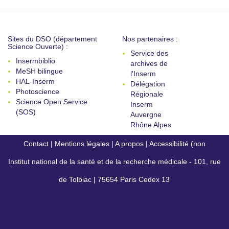
Sites du DSO (département
Nos partenaires :
Science Ouverte) :
Service des
Insermbiblio
archives de
MeSH bilingue
l'Inserm
HAL-Inserm
Délégation
Photoscience
Régionale
Science Open Service
Inserm
(SOS)
Auvergne
Rhône Alpes
Contact
|
Mentions légales
|
A propos
|
Accessibilité (non
Institut national de la santé et de la recherche médicale - 101, rue
conforme)
de Tolbiac | 75654 Paris Cedex 13