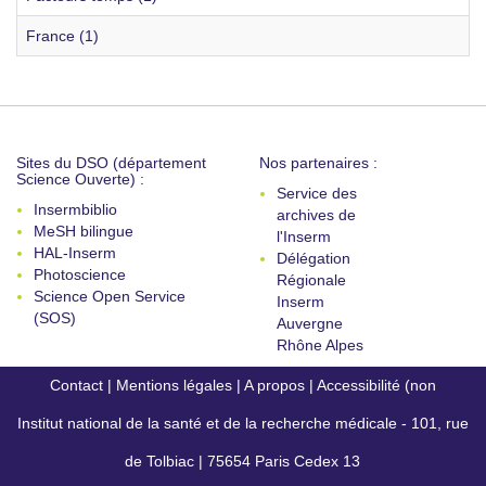
France (1)
Sites du DSO (département
Nos partenaires :
Science Ouverte) :
Service des
Insermbiblio
archives de
MeSH bilingue
l'Inserm
HAL-Inserm
Délégation
Photoscience
Régionale
Science Open Service
Inserm
(SOS)
Auvergne
Rhône Alpes
Contact
|
Mentions légales
|
A propos
|
Accessibilité (non
Institut national de la santé et de la recherche médicale - 101, rue
conforme)
de Tolbiac | 75654 Paris Cedex 13