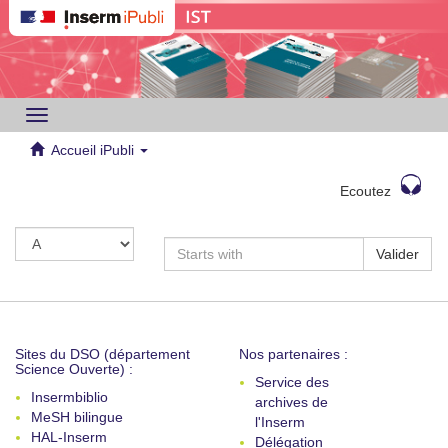
Toggle
navigation
Accueil iPubli
Ecoutez
Valider
Sites du DSO (département
Nos partenaires :
Science Ouverte) :
Service des
Insermbiblio
archives de
MeSH bilingue
l'Inserm
HAL-Inserm
Délégation