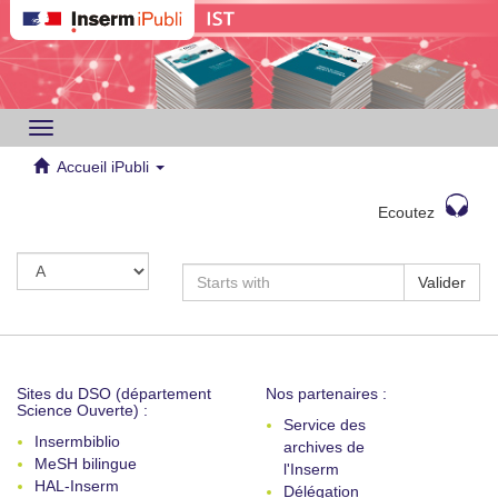
Toggle
navigation
Accueil iPubli
Ecoutez
Valider
Sites du DSO (département
Nos partenaires :
Science Ouverte) :
Service des
Insermbiblio
archives de
MeSH bilingue
l'Inserm
HAL-Inserm
Délégation