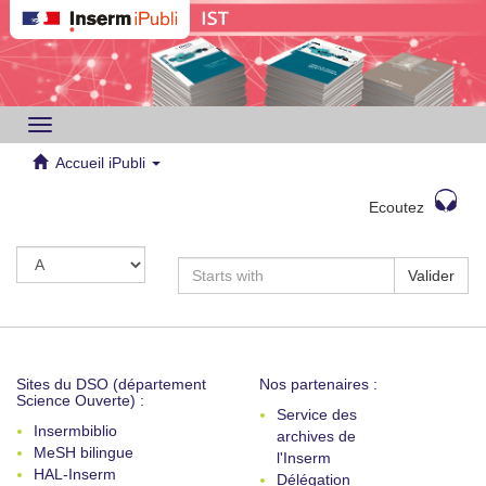
Toggle
navigation
Accueil iPubli
Ecoutez
Valider
Sites du DSO (département
Nos partenaires :
Science Ouverte) :
Service des
Insermbiblio
archives de
MeSH bilingue
l'Inserm
HAL-Inserm
Délégation