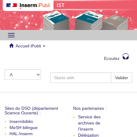
Toggle
navigation
Accueil iPubli
Ecoutez
Valider
Sites du DSO (département
Nos partenaires :
Science Ouverte) :
Service des
Insermbiblio
archives de
MeSH bilingue
l'Inserm
HAL-Inserm
Délégation