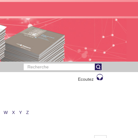
Ecoutez
W
X
Y
Z