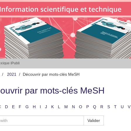
xique iPubli
2021
Découvrir par mots-clés MeSH
ouvrir par mots-clés MeSH
C
D
E
F
G
H
I
J
K
L
M
N
O
P
Q
R
S
T
U
V
Valider