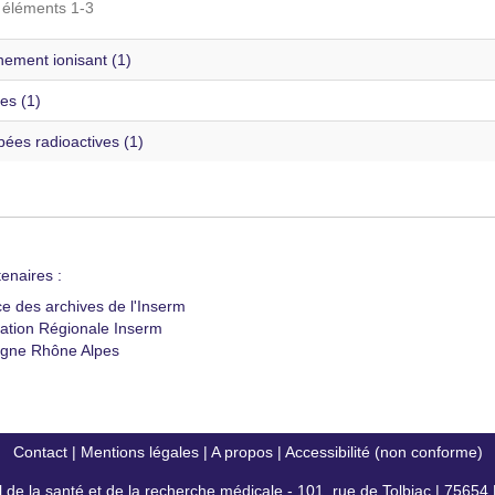
s éléments 1-3
ement ionisant (1)
es (1)
ées radioactives (1)
enaires :
ce des archives de l'Inserm
ation Régionale Inserm
gne Rhône Alpes
Contact
|
Mentions légales
|
A propos
|
Accessibilité (non conforme)
al de la santé et de la recherche médicale - 101, rue de Tolbiac | 7565