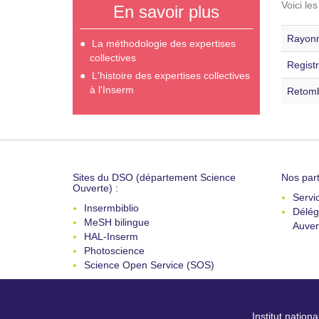
Voici le
En savoir plus
Rayonn
La méthodologie des expertises
collectives
Registr
L'histoire des expertises collectives
à l'Inserm
Retomb
Sites du DSO (département Science
Nos part
Ouverte) :
Servi
Insermbiblio
Délég
MeSH bilingue
Auver
HAL-Inserm
Photoscience
Science Open Service (SOS)
Institut nation