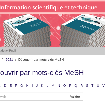
xique iPubli
2021
Découvrir par mots-clés MeSH
ouvrir par mots-clés MeSH
C
D
E
F
G
H
I
J
K
L
M
N
O
P
Q
R
S
T
U
V
Valider