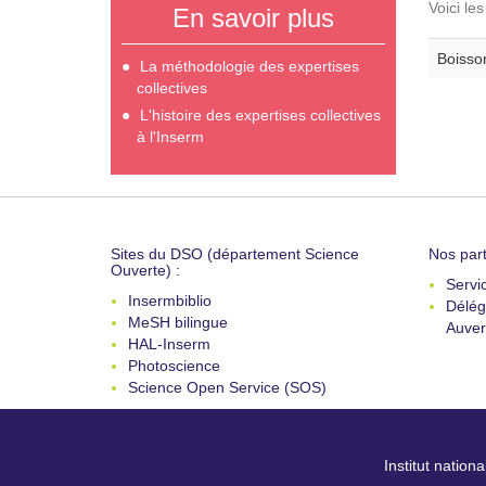
Voici le
En savoir plus
Boisson
La méthodologie des expertises
collectives
L'histoire des expertises collectives
à l'Inserm
Sites du DSO (département Science
Nos part
Ouverte) :
Servi
Insermbiblio
Délég
MeSH bilingue
Auver
HAL-Inserm
Photoscience
Science Open Service (SOS)
Institut nation