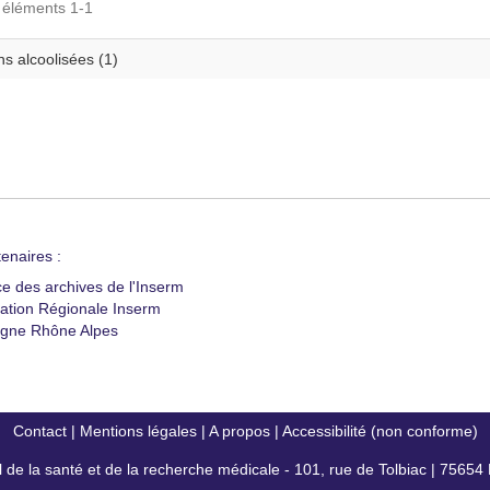
s éléments 1-1
s alcoolisées (1)
enaires :
ce des archives de l'Inserm
ation Régionale Inserm
gne Rhône Alpes
Contact
|
Mentions légales
|
A propos
|
Accessibilité (non conforme)
al de la santé et de la recherche médicale - 101, rue de Tolbiac | 7565