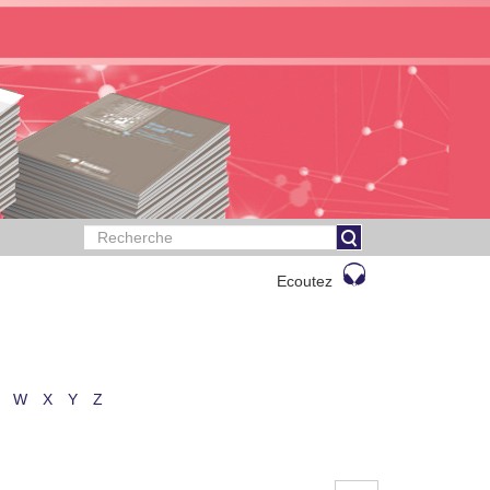
Ecoutez
W
X
Y
Z