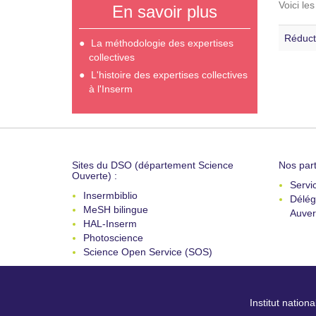
Voici le
En savoir plus
Réduct
La méthodologie des expertises
collectives
L'histoire des expertises collectives
à l'Inserm
Sites du DSO (département Science
Nos part
Ouverte) :
Servi
Insermbiblio
Délég
MeSH bilingue
Auver
HAL-Inserm
Photoscience
Science Open Service (SOS)
Institut nation