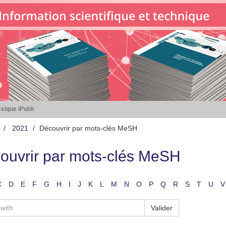
xique iPubli
2021
Découvrir par mots-clés MeSH
ouvrir par mots-clés MeSH
C
D
E
F
G
H
I
J
K
L
M
N
O
P
Q
R
S
T
U
V
Valider