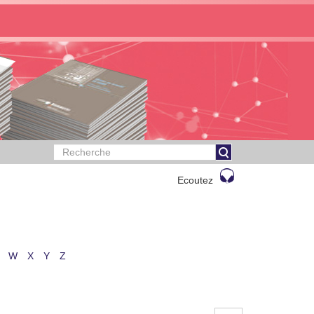
Ecoutez
W
X
Y
Z