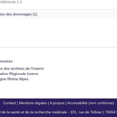
s éléments 1-1
ion des dommages (1)
enaires :
ce des archives de l'Inserm
ation Régionale Inserm
gne Rhône Alpes
Contact
|
Mentions légales
|
A propos
|
Accessibilité (non conforme)
al de la santé et de la recherche médicale - 101, rue de Tolbiac | 7565