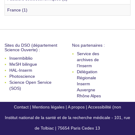
France (1)
Sites du DSO (département
Nos partenaires :
Science Ouverte) :
Service des
Insermbiblio
archives de
MeSH bilingue
l'Inserm
HAL-Inserm
Délégation
Photoscience
Régionale
Science Open Service
Inserm
(SOS)
Auvergne
Rhône Alpes
Contact
|
Mentions légales
|
A propos
|
Accessibilité (non
Institut national de la santé et de la recherche médicale - 101, rue
conforme)
de Tolbiac | 75654 Paris Cedex 13