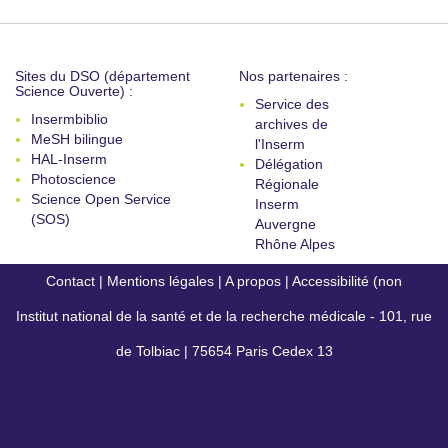
Sites du DSO (département
Nos partenaires :
Science Ouverte) :
Service des
Insermbiblio
archives de
MeSH bilingue
l'Inserm
HAL-Inserm
Délégation
Photoscience
Régionale
Science Open Service
Inserm
(SOS)
Auvergne
Rhône Alpes
Contact
|
Mentions légales
|
A propos
|
Accessibilité (non
Institut national de la santé et de la recherche médicale - 101, rue
conforme)
de Tolbiac | 75654 Paris Cedex 13