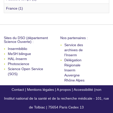
France (1)
Sites du DSO (département
Nos partenaires :
Science Ouverte) :
Service des
Insermbiblio
archives de
MeSH bilingue
l'Inserm
HAL-Inserm
Délégation
Photoscience
Régionale
Science Open Service
Inserm
(SOS)
Auvergne
Rhône Alpes
Contact
|
Mentions légales
|
A propos
|
Accessibilité (non
Institut national de la santé et de la recherche médicale - 101, rue
conforme)
de Tolbiac | 75654 Paris Cedex 13