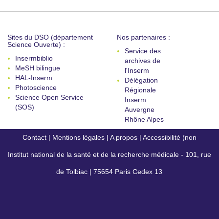
Sites du DSO (département
Nos partenaires :
Science Ouverte) :
Service des
Insermbiblio
archives de
MeSH bilingue
l'Inserm
HAL-Inserm
Délégation
Photoscience
Régionale
Science Open Service
Inserm
(SOS)
Auvergne
Rhône Alpes
Contact
|
Mentions légales
|
A propos
|
Accessibilité (non
Institut national de la santé et de la recherche médicale - 101, rue
conforme)
de Tolbiac | 75654 Paris Cedex 13