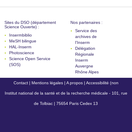
Sites du DSO (département
Nos partenaires :
Science Ouverte) :
Service des
Insermbiblio
archives de
MeSH bilingue
l'Inserm
HAL-Inserm
Délégation
Photoscience
Régionale
Science Open Service
Inserm
(SOS)
Auvergne
Rhône Alpes
Contact
|
Mentions légales
|
A propos
|
Accessibilité (non
Institut national de la santé et de la recherche médicale - 101, rue
conforme)
de Tolbiac | 75654 Paris Cedex 13