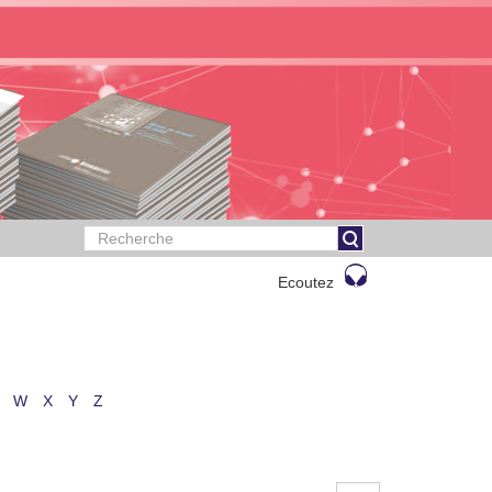
Ecoutez
W
X
Y
Z