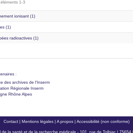
s éléments 1-3
ement ionisant (1)
es (1)
ées radioactives (1)
enaires :
ce des archives de l'Inserm
ation Régionale Inserm
gne Rhône Alpes
Contact
|
Mentions légales
|
A propos
|
Accessibilité (non conforme)
al de la santé et de la recherche médicale - 101, rue de Tolbiac | 7565