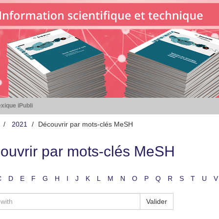
xique iPubli
2021
Découvrir par mots-clés MeSH
ouvrir par mots-clés MeSH
C
D
E
F
G
H
I
J
K
L
M
N
O
P
Q
R
S
T
U
V
Valider