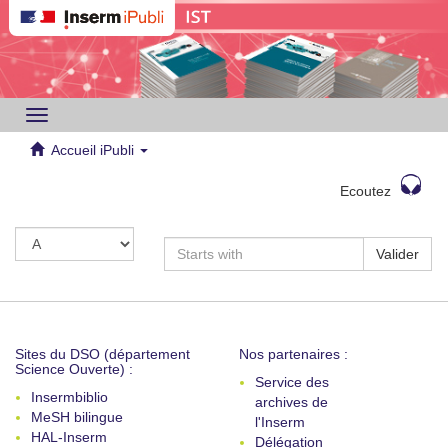
Toggle
navigation
Accueil iPubli
Ecoutez
Valider
Sites du DSO (département
Nos partenaires :
Science Ouverte) :
Service des
Insermbiblio
archives de
MeSH bilingue
l'Inserm
HAL-Inserm
Délégation