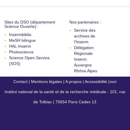
Sites du DSO (département
Nos partenaires :
Science Ouverte) :
Service des
Insermbiblio
archives de
MeSH bilingue
l'Inserm
HAL-Inserm
Délégation
Photoscience
Régionale
Science Open Service
Inserm
(SOS)
Auvergne
Rhône Alpes
Contact
|
Mentions légales
|
A propos
|
Accessibilité (non
Institut national de la santé et de la recherche médicale - 101, rue
conforme)
de Tolbiac | 75654 Paris Cedex 13