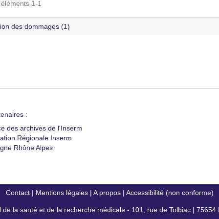
s éléments 1-1
ion des dommages (1)
enaires :
ce des archives de l'Inserm
ation Régionale Inserm
gne Rhône Alpes
Contact
|
Mentions légales
|
A propos
|
Accessibilité (non conforme)
al de la santé et de la recherche médicale - 101, rue de Tolbiac | 7565