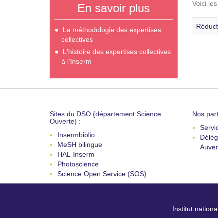
Voici le
En savoir plus
Réduct
La méthodologie des expertises
collectives
L'histoire des expertises collectives
à l'Inserm
Sites du DSO (département Science
Nos part
Ouverte) :
Servi
Insermbiblio
Délég
MeSH bilingue
Auver
HAL-Inserm
Photoscience
Science Open Service (SOS)
Institut nation