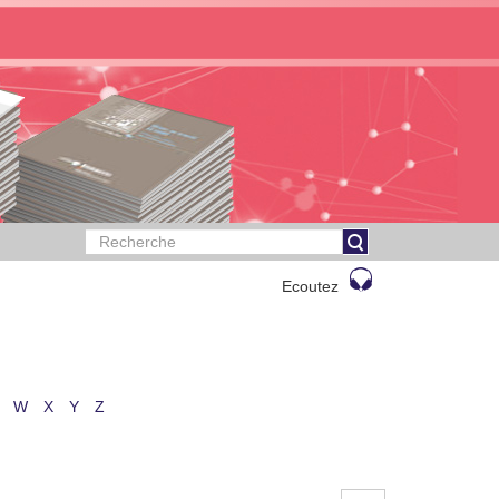
Ecoutez
W
X
Y
Z