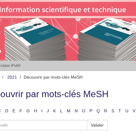
xique iPubli
2021
Découvrir par mots-clés MeSH
ouvrir par mots-clés MeSH
C
D
E
F
G
H
I
J
K
L
M
N
O
P
Q
R
S
T
U
V
Valider