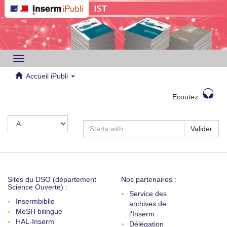
Toggle
navigation
Accueil iPubli
Ecoutez
Valider
Sites du DSO (département
Nos partenaires :
Science Ouverte) :
Service des
Insermbiblio
archives de
MeSH bilingue
l'Inserm
HAL-Inserm
Délégation