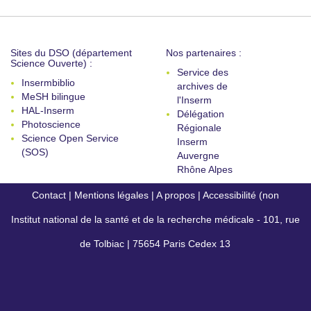
Sites du DSO (département
Nos partenaires :
Science Ouverte) :
Service des
Insermbiblio
archives de
MeSH bilingue
l'Inserm
HAL-Inserm
Délégation
Photoscience
Régionale
Science Open Service
Inserm
(SOS)
Auvergne
Rhône Alpes
Contact
|
Mentions légales
|
A propos
|
Accessibilité (non
Institut national de la santé et de la recherche médicale - 101, rue
conforme)
de Tolbiac | 75654 Paris Cedex 13