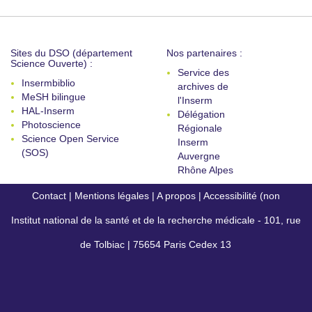
Sites du DSO (département
Nos partenaires :
Science Ouverte) :
Service des
Insermbiblio
archives de
MeSH bilingue
l'Inserm
HAL-Inserm
Délégation
Photoscience
Régionale
Science Open Service
Inserm
(SOS)
Auvergne
Rhône Alpes
Contact
|
Mentions légales
|
A propos
|
Accessibilité (non
Institut national de la santé et de la recherche médicale - 101, rue
conforme)
de Tolbiac | 75654 Paris Cedex 13