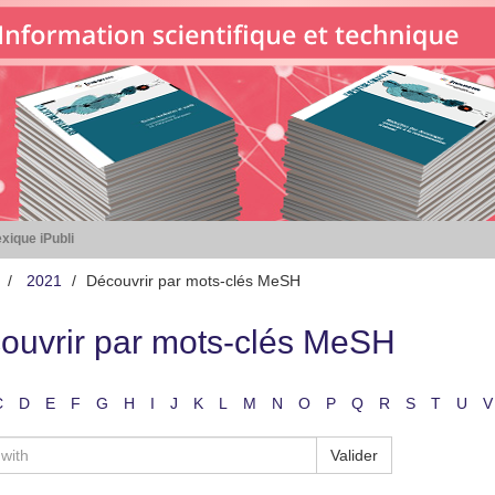
xique iPubli
2021
Découvrir par mots-clés MeSH
ouvrir par mots-clés MeSH
C
D
E
F
G
H
I
J
K
L
M
N
O
P
Q
R
S
T
U
V
Valider