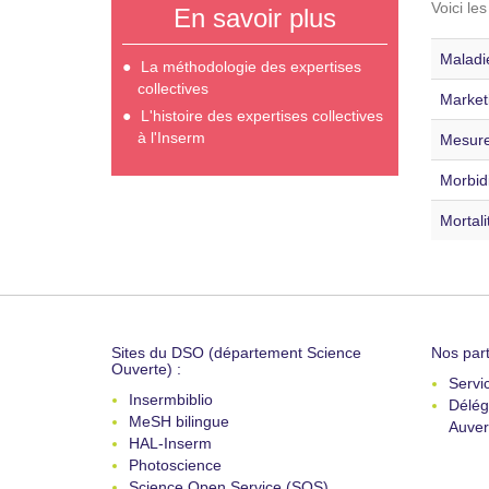
Voici le
En savoir plus
Maladi
La méthodologie des expertises
collectives
Marketi
L'histoire des expertises collectives
à l'Inserm
Mesure
Morbidi
Mortali
Sites du DSO (département Science
Nos part
Ouverte) :
Servi
Insermbiblio
Délég
MeSH bilingue
Auver
HAL-Inserm
Photoscience
Science Open Service (SOS)