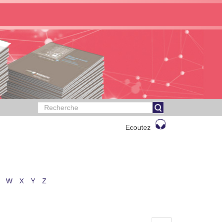
Ecoutez
W
X
Y
Z