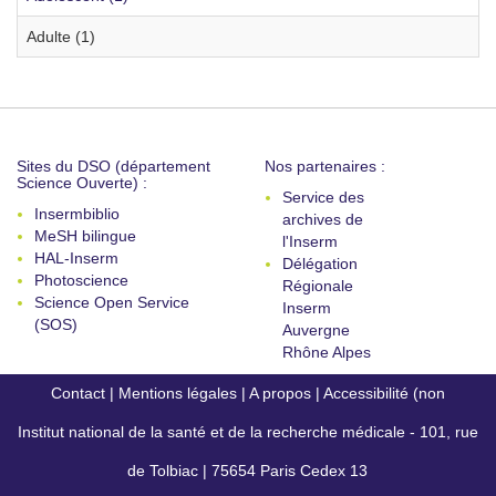
Adulte (1)
Sites du DSO (département
Nos partenaires :
Science Ouverte) :
Service des
Insermbiblio
archives de
MeSH bilingue
l'Inserm
HAL-Inserm
Délégation
Photoscience
Régionale
Science Open Service
Inserm
(SOS)
Auvergne
Rhône Alpes
Contact
|
Mentions légales
|
A propos
|
Accessibilité (non
Institut national de la santé et de la recherche médicale - 101, rue
conforme)
de Tolbiac | 75654 Paris Cedex 13