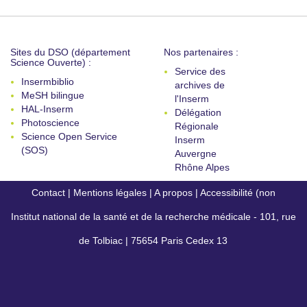
Sites du DSO (département
Nos partenaires :
Science Ouverte) :
Service des
Insermbiblio
archives de
MeSH bilingue
l'Inserm
HAL-Inserm
Délégation
Photoscience
Régionale
Science Open Service
Inserm
(SOS)
Auvergne
Rhône Alpes
Contact
|
Mentions légales
|
A propos
|
Accessibilité (non
Institut national de la santé et de la recherche médicale - 101, rue
conforme)
de Tolbiac | 75654 Paris Cedex 13