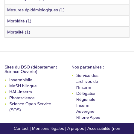
Mesures épidémiologiques (1)
Morbidité (1)
Mortalité (1)
Sites du DSO (département
Nos partenaires :
Science Ouverte) :
Service des
Insermbiblio
archives de
MeSH bilingue
l'Inserm
HAL-Inserm
Délégation
Photoscience
Régionale
Science Open Service
Inserm
(SOS)
Auvergne
Rhône Alpes
Contact
|
Mentions légales
|
A propos
|
Accessibilité (non