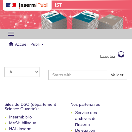
Toggle
navigation
Accueil iPubli
Ecoutez
Valider
Sites du DSO (département
Nos partenaires :
Science Ouverte) :
Service des
Insermbiblio
archives de
MeSH bilingue
l'Inserm
HAL-Inserm
Délégation