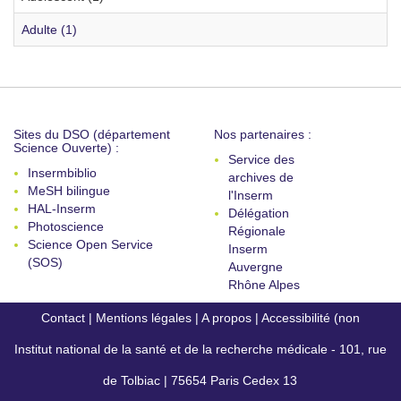
Adulte (1)
Sites du DSO (département
Nos partenaires :
Science Ouverte) :
Service des
Insermbiblio
archives de
MeSH bilingue
l'Inserm
HAL-Inserm
Délégation
Photoscience
Régionale
Science Open Service
Inserm
(SOS)
Auvergne
Rhône Alpes
Contact
|
Mentions légales
|
A propos
|
Accessibilité (non
Institut national de la santé et de la recherche médicale - 101, rue
conforme)
de Tolbiac | 75654 Paris Cedex 13