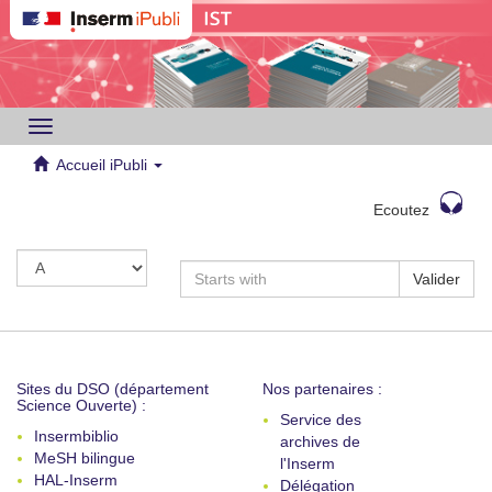
Toggle
navigation
Accueil iPubli
Ecoutez
Valider
Sites du DSO (département
Nos partenaires :
Science Ouverte) :
Service des
Insermbiblio
archives de
MeSH bilingue
l'Inserm
HAL-Inserm
Délégation