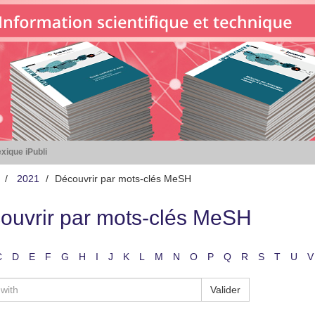
xique iPubli
2021
Découvrir par mots-clés MeSH
ouvrir par mots-clés MeSH
C
D
E
F
G
H
I
J
K
L
M
N
O
P
Q
R
S
T
U
V
Valider