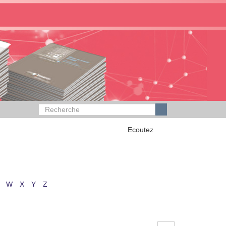
Ecoutez
W
X
Y
Z