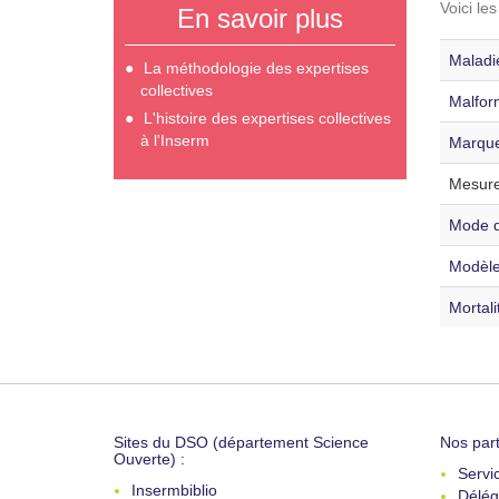
Voici le
En savoir plus
Maladie
La méthodologie des expertises
collectives
Malfor
L'histoire des expertises collectives
à l'Inserm
Marque
Mesure
Mode d
Modèle
Mortali
Sites du DSO (département Science
Nos part
Ouverte) :
Servi
Insermbiblio
Délég