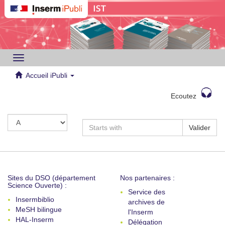
Toggle
navigation
Accueil iPubli
Ecoutez
Valider
Sites du DSO (département
Nos partenaires :
Science Ouverte) :
Service des
Insermbiblio
archives de
MeSH bilingue
l'Inserm
HAL-Inserm
Délégation